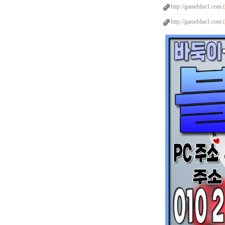
http://gameblue1.com
http://gameblue1.com