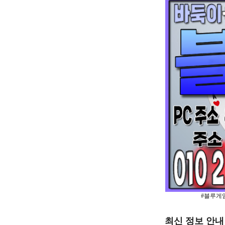
#블루게
최신 정보 안내