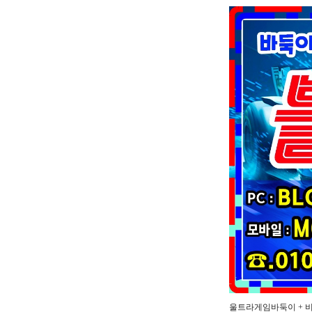
울트라게임바둑이 + 