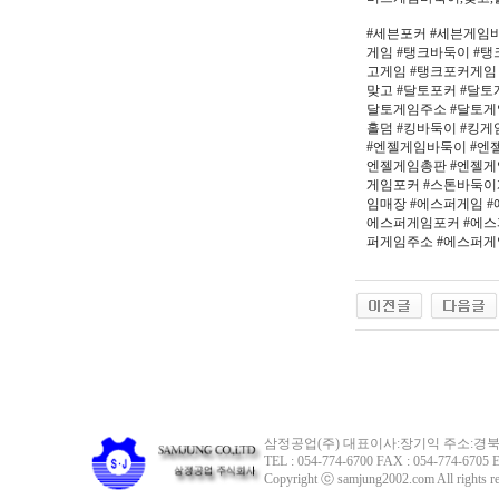
#세븐포커 #세븐게임바
게임 #탱크바둑이 #
고게임 #탱크포커게임
맞고 #달토포커 #달
달토게임주소 #달토게
홀덤 #킹바둑이 #킹게
#엔젤게임바둑이 #엔
엔젤게임총판 #엔젤게
게임포커 #스톤바둑이
임매장 #에스퍼게임 
에스퍼게임포커 #에스
퍼게임주소 #에스퍼게
삼정공업(주) 대표이사:장기익 주소:경북 
TEL : 054-774-6700 FAX : 054-774-6705 E
Copyright ⓒ samjung2002.com All rights re