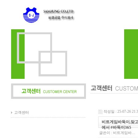
작성일 : 25-07-26 21:
고객센터
비트게임바둑이,맞고
에서 #바둑이365
글쓴이 :
비트게임바…