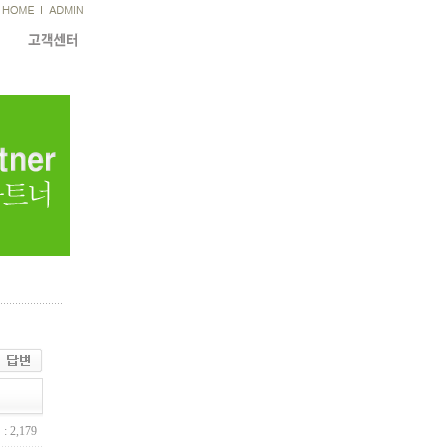
: 2,179