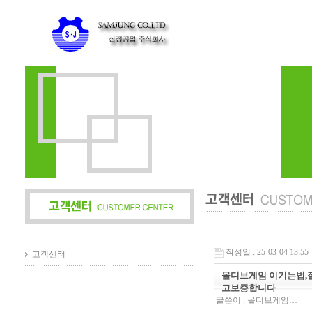
작성일 : 25-03-04 13:55
고객센터
몰디브게임 이기는법,
고보증합니다
글쓴이 :
몰디브게임…