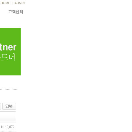
 : 2,672