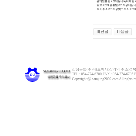
용게임홀덤
#
크래용바둑이게임
맞고
#
크레용홀덤
#
크레용게임
둑이주소
#
크레용맞고주소
#
크
삼정공업(주) 대표이사:장기익 주소:경북 
TEL : 054-774-6700 FAX : 054-774-6705 E
Copyright ⓒ samjung2002.com All rights re