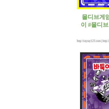
몰디브게
이
#
몰디브
http://rayray123.com
|
http: