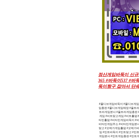
정산게임바둑이 신규서
365 #바둑이537 
둑이짱구 잡아서 단
#
몰디브게임바둑이
#
몰디브게
임총판
#
몰디브게임매장
#
울트
트라게임본사
#
울트라게임총판
게임
#
비트맞고게임
#
비트홀덤
타민홀덤
#
비타민게임바둑이
#
비타민게임주소
#
비타민게임본
맞고
#
오메가게임홀덤
#
오메가
임
#
민트바둑이
#
민트맞고
#
민
게임본사
#
민트게임총판
#
민트