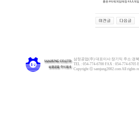
총판
#
타워게임매장
#AA
게
삼정공업(주) 대표이사:장기익 주소:경북 
TEL : 054-774-6700 FAX : 054-774-6705 E
Copyright ⓒ samjung2002.com All rights re