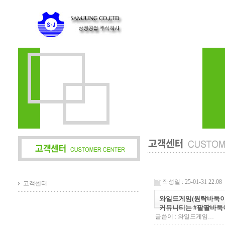
작성일 : 25-01-31 22:08
고객센터
와일드게임(원탁바둑이
커뮤니티는 #팔팔바둑
글쓴이 :
와일드게임…