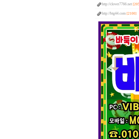
http://clover7766.net
[20
http://btg44.com
[2100]