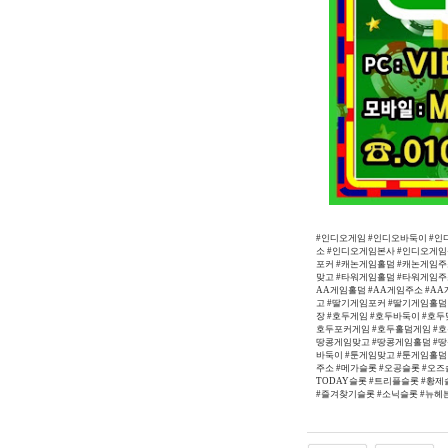
#
인디오게임
#
인디오바둑이
#
인
소
#
인디오게임본사
#
인디오게
포커
#
캐논게임홀덤
#
캐논게임
맞고
#
타워게임홀덤
#
타워게임
AA
게임홀덤
#AA
게임주소
#AA
고
#
딸기게임포커
#
딸기게임홀
장
#
호두게임
#
호두바둑이
#
호두
호두포커게임
#
호두홀덤게임
#
호
땅콩게임맞고
#
땅콩게임홀덤
#
땅
바둑이
#
툰게임맞고
#
툰게임홀
주소
#
메가슬롯
#
오공슬롯
#
오즈
TODAY
슬롯
#
트리플슬롯
#
황제
#
즐겨찾기슬롯
#
소닉슬롯
#
뉴헤