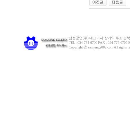
삼정공업(주) 대표이사:장기익 주소:경북 
TEL : 054-774-6700 FAX : 054-774-6705 E
Copyright ⓒ samjung2002.com All rights re