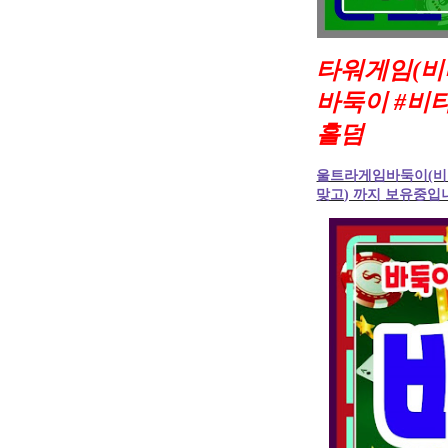
타워게임
(
비
바둑이
#
비
홀덤
울트라게임바둑이(비
맞고) 까지 보유중입