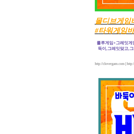
몰디브게임
#
타워게임
룰루게임+그레잇게임
둑이,그레잇맞고,그
http://clovergam.com
|
http