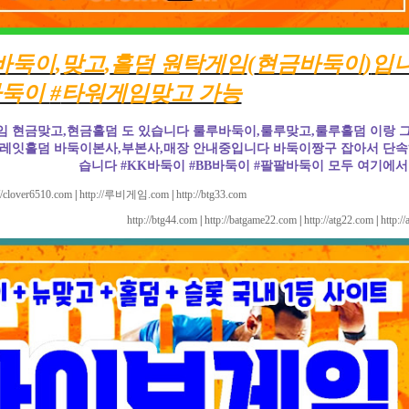
바둑이
,
맞고
,
홀덤 원탁게임
(
현금바둑이
)
입
바둑이
#
타워게임맞고 가능
 현금맞고,현금홀덤 도 있습니다 룰루바둑이,룰루맞고,룰루홀덤 이랑 
레잇홀덤 바둑이본사,부본사,매장 안내중입니다 바둑이짱구 잡아서 단속
습니다 #KK바둑이 #BB바둑이 #팔팔바둑이 모두 여기에서
://clover6510.com
|
http://루비게임.com
|
http://btg33.com
http://btg44.com
|
http://batgame22.com
|
http://atg22.com
|
http:/