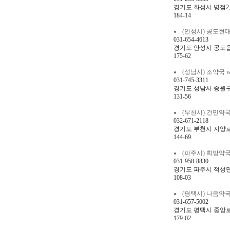
경기도 화성시 병점2로 
184-14
(안성시) 공도현대약국 
031-654-4613
경기도 안성시 공도읍
175-62
(성남시) 조약국 whd
031-745-3311
경기도 성남시 중원구
131-56
(부천시) 건민약국 rjs
032-671-2118
경기도 부천시 지양로1
144-69
(파주시) 희망약국 gm
031-958-8830
경기도 파주시 적성면 청
108-03
(평택시) 나음약국 sk
031-657-5002
경기도 평택시 중앙로 2
179-02