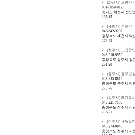
(화성시) 보령약국 qh
031-8059-0125
경기도 화성시 정남면 
185-15
(제천시) 성민약국 tjd
043-642-3207
충청북도 제천시 덕산
272-23
(청주시) 오창중앙약국
043-218-9952
충청북도 청주시 청원구
281-20
(충주시) 충주건강약국 
043-845-8814
충청북도 충주시 광명1
273-76
(청주시) 메디팜세안약국
043-221-7170
충청북도 청주시 상당구
285-21
(청주시) 새녹십자약국 
043-274-0848
충청북도 청주시 서원구