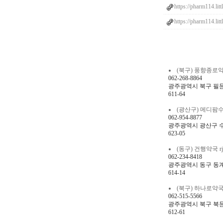
https://pharm114.litt
https://pharm114.litt
(북구) 풍향종로약국 v
062-268-8864
광주광역시 북구 필문대
611-64
(광산구) 메디팜수완이화
062-954-8877
광주광역시 광산구 수완
623-05
(동구) 건행약국 rjsg
062-234-8418
광주광역시 동구 동계로 
614-14
(북구) 하나로약국 gk
062-515-5566
광주광역시 북구 북문대
612-61