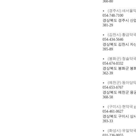
360-80
(경주시) 새서울약국 t
054-748-7100
경상북도 경주시 산업로
381-29
(김천시) 황금약국 gh
054-434-5646
경상북도 김천시 자산
395-89
(봉화군) 청솔약국 cj
054-674-0332
경상북도 봉화군 봉화
362-39
(예천군) 동아당약국 e
054-653-6767
경상북도 예천군 용궁
368-58
(구미시) 현약국 gus
054-461-0627
경상북도 구미시 상사서로
393-33
(화성시) 유일약국 db
031-236-9955