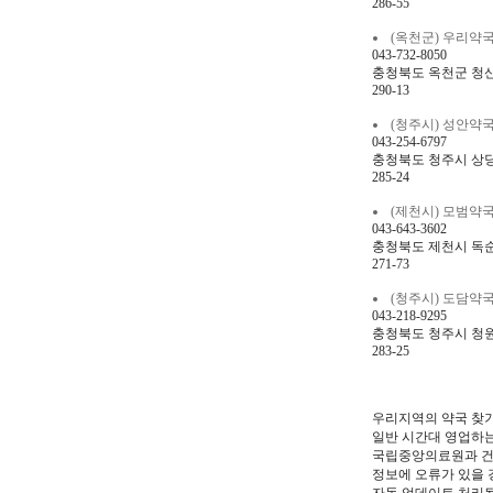
286-55
(옥천군) 우리약국 dn
043-732-8050
충청북도 옥천군 청산면
290-13
(청주시) 성안약국 tj
043-254-6797
충청북도 청주시 상당구
285-24
(제천시) 모범약국 ah
043-643-3602
충청북도 제천시 독순로
271-73
(청주시) 도담약국 eh
043-218-9295
충청북도 청주시 청원구
283-25
우리지역의 약국 찾기
일반 시간대 영업하는
국립중앙의료원과 건
정보에 오류가 있을