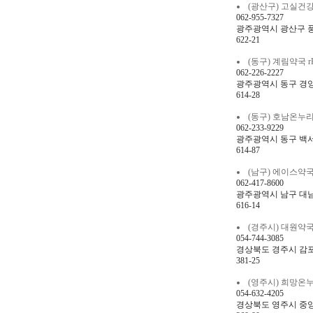
(광산구) 고실건강약국 r
062-955-7327
광주광역시 광산구 풍영
622-21
(동구) 계림약국 rPfl
062-226-2227
광주광역시 동구 경양로 
614-28
(동구) 호남온누리약국 
062-233-9229
광주광역시 동구 백서로
614-87
(남구) 에이스약국 dp
062-417-8600
광주광역시 남구 대남대
616-14
(경주시) 대원약국 eo
054-744-3085
경상북도 경주시 감포
381-25
(영주시) 희망온누리약국
054-632-4205
경상북도 영주시 중앙로