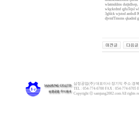
wlatmddms dutjtdlsep,
wlqckrdmf qjfuTejsl 
3ghlck wjstod antlsdl
djvmfTmsms qkadml 
삼정공업(주) 대표이사:장기익 주소:경북 
TEL : 054-774-6700 FAX : 054-774-6705 E
Copyright ⓒ samjung2002.com All rights re