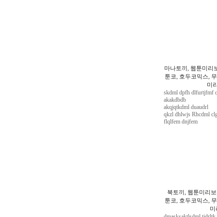
마나토끼, 웹툰미리보
툰코, 호두코믹스, 무
미리
skdml dpfh dlfurtjfmf
akakdbdb
akqjqtkdml duaudrl
qkzl dhlwjs Rhcdml cl
flqlfem dnjfem
북토끼, 웹툰미리보
툰코, 호두코믹스, 무
미
dmasksaktlsdml tjdrltk