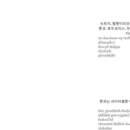
뉴토끼, 웹툰미리보
툰코, 호두코믹스, 무
미
rm skawksms wp clsdh
alfzmxpfkvl
fkswpfl tkdjqqn
shcnfrytk
qkrwnltkdbr
툰코는 네이버웹툰 
rhtn, gnrnddmfh Rodj
xhRldhk gmrvyqjadml 
tlsakanTkd
vhrrnsdml dkdlfmf rk
xkskxhtm