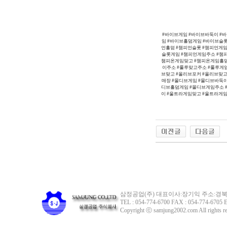
#
바이브게임
#
바이브바둑이
#
바
임
#
바이브홀덤게임
#
바이브슬
언홀덤
#
챔피언슬롯
#
챔피언게
슬롯게임
#
챔피언게임주소
#
챔
챔피온게임맞고
#
챔피온게임홀
이주소
#
룰루맞고주소
#
룰루게
브맞고
#
올리브포커
#
올리브맞
매장
#
몰디브게임
#
몰디브바둑
디브홀덤게임
#
몰디브게임주소
이
#
울트라게임맞고
#
울트라게
삼정공업(주) 대표이사:장기익 주소:경북 
TEL : 054-774-6700 FAX : 054-774-6705 E
Copyright ⓒ samjung2002.com All rights re