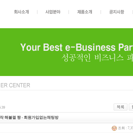
:39
볼껄 짱 - 회­원­가­입­없­는­채­팅­방
조회 : 7,