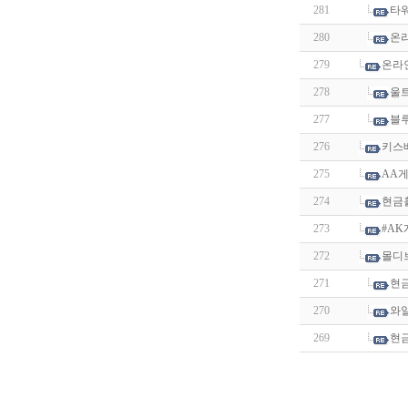
281
타워
280
온
279
온라
278
울
277
블
276
키스
275
AA
274
현금
273
#A
272
몰디
271
현
270
와
269
현