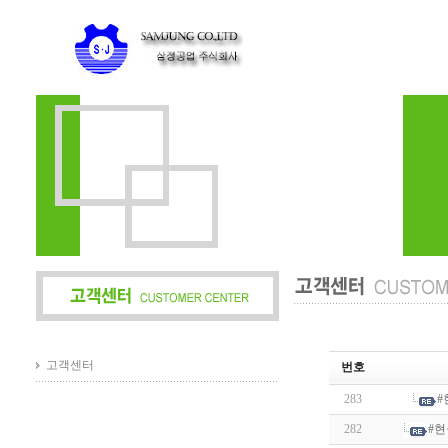
고객센터
번호
283
#
282
#