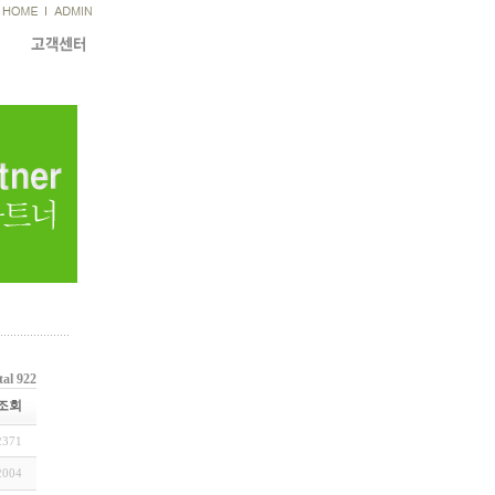
tal 922
조회
2371
2004