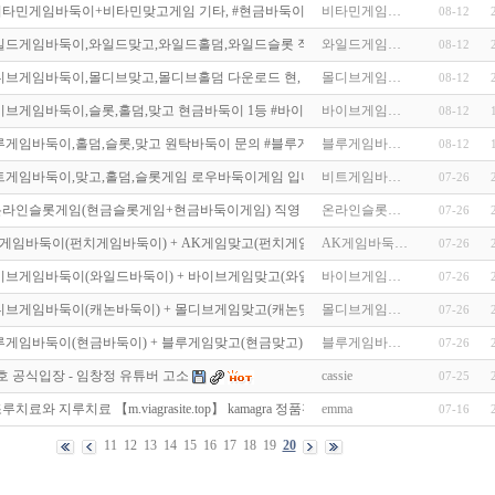
타민게임바둑이+비타민맞고게임 기타, #현금바둑이 #현금맞고 …
비타민게임…
08-12
일드게임바둑이,와일드맞고,와일드홀덤,와일드슬롯 직영점 #와…
와일드게임…
08-12
디브게임바둑이,몰디브맞고,몰디브홀덤 다운로드 현, #몰디브…
몰디브게임…
08-12
이브게임바둑이,슬롯,홀덤,맞고 현금바둑이 1등 #바이브게임주…
바이브게임…
08-12
루게임바둑이,홀덤,슬롯,맞고 원탁바둑이 문의 #블루게임주소 …
블루게임바…
08-12
트게임바둑이,맞고,홀덤,슬롯게임 로우바둑이게임 입니다^^ #…
비트게임바…
07-26
온라인슬롯게임(현금슬롯게임+현금바둑이게임) 직영 #툰게임바둑…
온라인슬롯…
07-26
게임바둑이(펀치게임바둑이) + AK게임맞고(펀치게임맞고) + AK…
AK게임바둑…
07-26
이브게임바둑이(와일드바둑이) + 바이브게임맞고(와일드맞고) …
바이브게임…
07-26
디브게임바둑이(캐논바둑이) + 몰디브게임맞고(캐논맞고) + 몰…
몰디브게임…
07-26
루게임바둑이(현금바둑이) + 블루게임맞고(현금맞고) + 블루게…
블루게임바…
07-26
 공식입장 - 임창정 유튜버 고소
cassie
07-25
루치료와 지루치료 【m.viagrasite.top】 kamagra 정품판매사…
emma
07-16
11
12
13
14
15
16
17
18
19
20