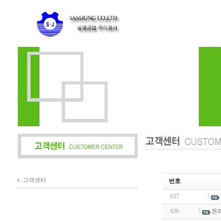
고객센터
번호
637
636
온