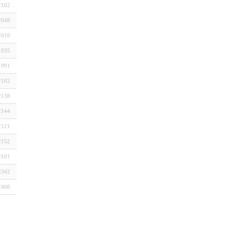
2102
2048
2010
1935
1991
2182
2138
2144
2121
2152
2101
2342
2406