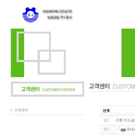
고객센터
번호
922
미툰 미소설 
921
국내