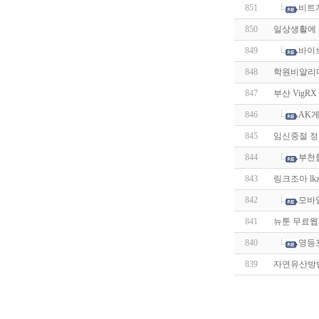
851
비트
850
일상생활에 
849
바이
848
학원비알리미
847
부산 VigR
846
AK게
845
임신중절 정품
844
부천
843
링크조아 lk
842
모바
841
뉴툰 무료웹툰
840
영등
839
자연유산방법