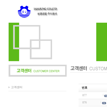
고객센터
번호
877
876